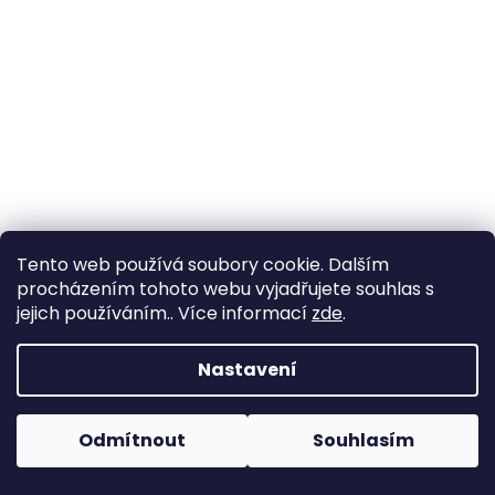
a
j
í
t
?
HLEDAT
Tento web používá soubory cookie. Dalším
procházením tohoto webu vyjadřujete souhlas s
jejich používáním.. Více informací
zde
.
D
Nastavení
o
p
o
Odmítnout
Souhlasím
r
u