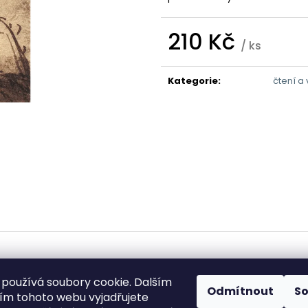
210 Kč
/ ks
Měrná
cena:
Kategorie
:
čtení a
používá soubory cookie. Dalším
Odmítnout
S
m tohoto webu vyjadřujete