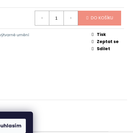
DO KOŠÍKU
Tisk
 výtvarné umění
Zeptat se
Sdílet
ouhlasím