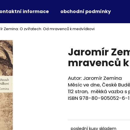
ontaktní informace
obchodní podmínky
r Zemina: O zvířatech. Od mravenců k medvídkovi
Co potřebujete najít?
Jaromír Zem
HLEDAT
mravenců k
Autor: Jaromír Zemina
Doporučujeme
Měsíc ve dne, České Buděj
112 stran, měkká vazba s
ISBN 978-80-905052-6-1
poslední kusy skladem