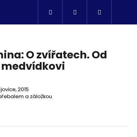
Hledat
Přihlášení
Nákupní
košík
ina: O zvířatech. Od
 medvídkovi
ovice, 2015
 přebalem a záložkou